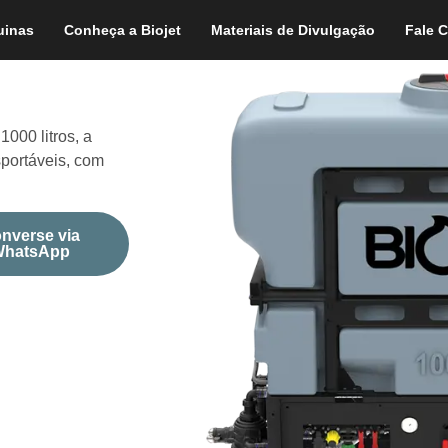
uinas
Conheça a Biojet
Materiais de Divulgação
Fale 
000 litros, a
sportáveis, com
nverse via
hatsApp