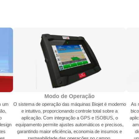
Modo de Operação
m um
O sistema de operação das máquinas Biojet é moderno
As 
ão,
e intuitivo, proporcionando controle total sobre a
bico
o
aplicação. Com integração a GPS e ISOBUS, o
apli
design
equipamento permite ajustes automáticos e precisos,
ama
tes
garantindo maior eficiência, economia de insumos e
di
es.
rastreabilidade das operações no campo.
un