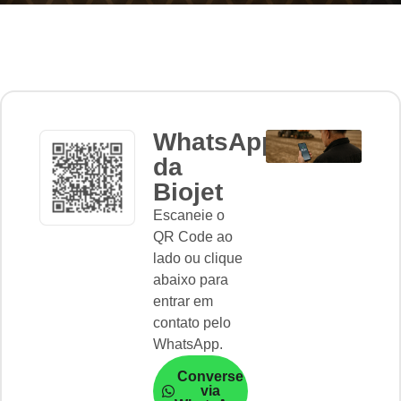
WhatsApp
da
Biojet
Escaneie o
QR Code ao
lado ou clique
abaixo para
entrar em
contato pelo
WhatsApp.
Converse
via